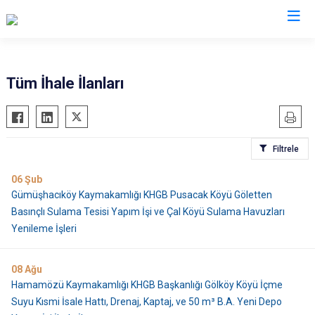
Amasya
Tüm İhale İlanları
Göynücek
Gümüşhacıköy
Filtrele
Hamamözü
Merzifon
06
Şub
Gümüşhacıköy Kaymakamlığı KHGB Pusacak Köyü Göletten
Suluova
Basınçlı Sulama Tesisi Yapım İşi ve Çal Köyü Sulama Havuzları
Taşova
Yenileme İşleri
08
Ağu
Hamamözü Kaymakamlığı KHGB Başkanlığı Gölköy Köyü İçme
Suyu Kısmi İsale Hattı, Drenaj, Kaptaj, ve 50 m³ B.A. Yeni Depo