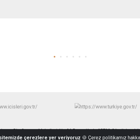
Hanım Blv. Cumara Mahallesi, No 36 Posta Kodu 05700 Gümüşhacık
 sitemizde çerezlere yer veriyoruz
🍪 Çerez politikamız hakkı