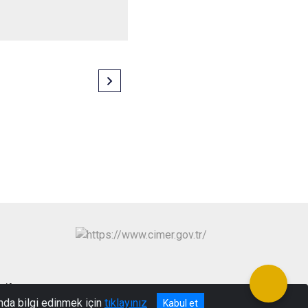
öy/Amasya
nda bilgi edinmek için
tıklayınız
Kabul et