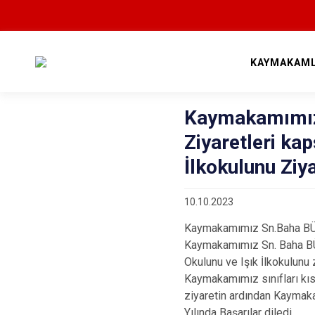
KAYMAKAML
Kaymakamımı
Ziyaretleri ka
İlkokulunu Ziya
10.10.2023
Kaymakamımız Sn.Baha BÜYÜ
Kaymakamımız Sn. Baha BÜY
Okulunu ve Işık İlkokulunu 
Kaymakamımız sınıfları kıs
ziyaretin ardından Kayma
Yılında Başarılar diledi.