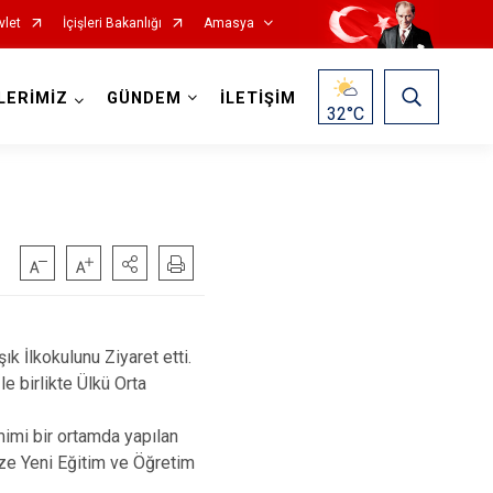
vlet
İçişleri Bakanlığı
Amasya
LERİMİZ
GÜNDEM
İLETİŞİM
32
°C
İlkokulunu Ziyaret etti.
 birlikte Ülkü Orta
öy
mimi bir ortamda yapılan
e Yeni Eğitim ve Öğretim