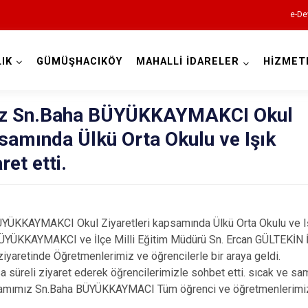
e-De
IK
GÜMÜŞHACIKÖY
MAHALLİ İDARELER
HİZMET
Amasya
z Sn.Baha BÜYÜKKAYMAKCI Okul
psamında Ülkü Orta Okulu ve Işık
ret etti.
KKAYMAKCI Okul Ziyaretleri kapsamında Ülkü Orta Okulu ve Işık 
Göynücek
ÜKKAYMAKCI ve İlçe Milli Eğitim Müdürü Sn. Ercan GÜLTEKİN İle
Gümüşhacık
ziyaretinde Öğretmenlerimiz ve öğrencilerle bir araya geldi.
a süreli ziyaret ederek öğrencilerimizle sohbet etti. sıcak ve sa
Hamamözü
kamımız Sn.Baha BÜYÜKKAYMACI Tüm öğrenci ve öğretmenlerimiz
Merzifon